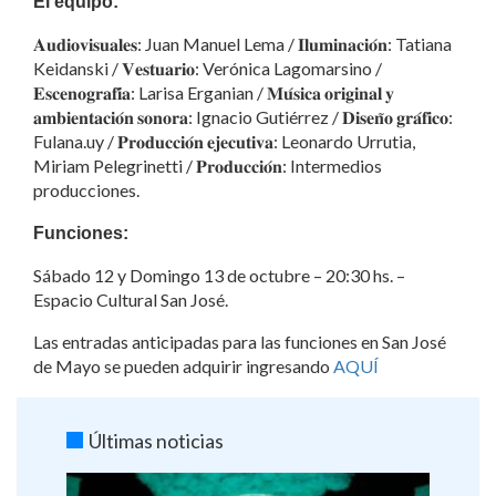
El equipo:
𝐀𝐮𝐝𝐢𝐨𝐯𝐢𝐬𝐮𝐚𝐥𝐞𝐬: Juan Manuel Lema / 𝐈𝐥𝐮𝐦𝐢𝐧𝐚𝐜𝐢𝐨́𝐧: Tatiana
Keidanski / 𝐕𝐞𝐬𝐭𝐮𝐚𝐫𝐢𝐨: Verónica Lagomarsino /
𝐄𝐬𝐜𝐞𝐧𝐨𝐠𝐫𝐚𝐟𝐢́𝐚: Larisa Erganian / 𝐌𝐮́𝐬𝐢𝐜𝐚 𝐨𝐫𝐢𝐠𝐢𝐧𝐚𝐥 𝐲
𝐚𝐦𝐛𝐢𝐞𝐧𝐭𝐚𝐜𝐢𝐨́𝐧 𝐬𝐨𝐧𝐨𝐫𝐚: Ignacio Gutiérrez / 𝐃𝐢𝐬𝐞𝐧̃𝐨 𝐠𝐫𝐚́𝐟𝐢𝐜𝐨:
Fulana.uy / 𝐏𝐫𝐨𝐝𝐮𝐜𝐜𝐢𝐨́𝐧 𝐞𝐣𝐞𝐜𝐮𝐭𝐢𝐯𝐚: Leonardo Urrutia,
Miriam Pelegrinetti / 𝐏𝐫𝐨𝐝𝐮𝐜𝐜𝐢𝐨́𝐧: Intermedios
producciones.
Funciones:
Sábado 12 y Domingo 13 de octubre – 20:30 hs. –
Espacio Cultural San José.
Las entradas anticipadas para las funciones en San José
de Mayo se pueden adquirir ingresando
AQUÍ
Últimas noticias