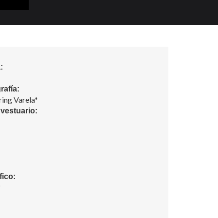
:
rafía:
ring Varela*
 vestuario:
fico:
*