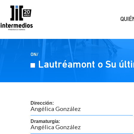
QUIÉ
ON/
Lautréamont o Su últ
Dirección:
Angélica González
Dramaturgia:
Angélica González