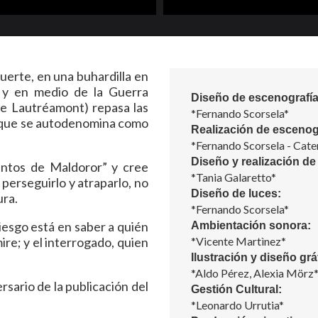
uerte, en una buhardilla en
y en medio de la Guerra
Diseño de escenografía
de Lautréamont) repasa las
*Fernando Scorsela*
a que se autodenomina como
Realización de escenog
*Fernando Scorsela - Cate
Diseño y realización de
antos de Maldoror” y cree
*Tania Galaretto*
 perseguirlo y atraparlo, no
Diseño de luces:
ura.
*Fernando Scorsela*
riesgo está en saber a quién
Ambientación sonora:
re; y el interrogado, quien
*Vicente Martìnez*
Ilustración y diseño grá
*Aldo Pérez, Alexia Mörz
rsario de la publicación del
Gestión Cultural:
*Leonardo Urrutia*