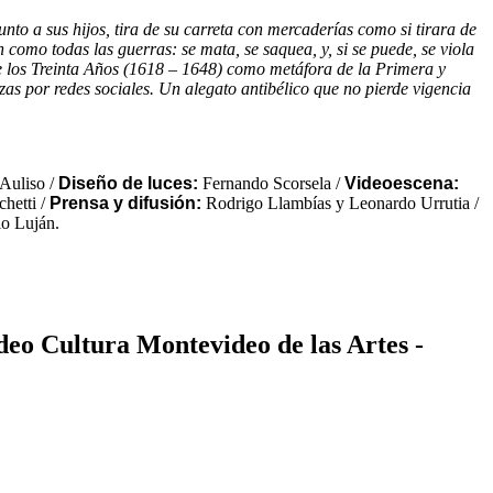
o a sus hijos, tira de su carreta con mercaderías como si tirara de
como todas las guerras: se mata, se saquea, y, si se puede, se viola
e los Treinta Años (1618 – 1648) como metáfora de la Primera y
as por redes sociales. Un alegato antibélico que no pierde vigencia
Auliso /
Diseño de luces:
Fernando Scorsela /
Videoescena:
chetti /
Prensa y difusión:
Rodrigo Llambías y Leonardo Urrutia /
o Luján.
deo Cultura Montevideo de las Artes -