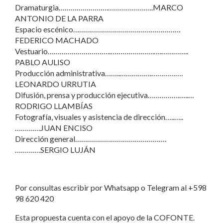
Dramaturgia…………………….…………………..MARCO
ANTONIO DE LA PARRA
Espacio escénico………………………………………………
FEDERICO MACHADO
Vestuario…………………………..………………….….…………..
PABLO AULISO
Producción administrativa……..…………….…………….
LEONARDO URRUTIA
Difusión, prensa y producción ejecutiva…………….…..…
RODRIGO LLAMBÍAS
Fotografía, visuales y asistencia de dirección…..…..
………….JUAN ENCISO
Dirección general……………………………………….
………….SERGIO LUJÁN
Por consultas escribir por Whatsapp o Telegram al +598
98 620 420
Esta propuesta cuenta con el apoyo de la COFONTE.