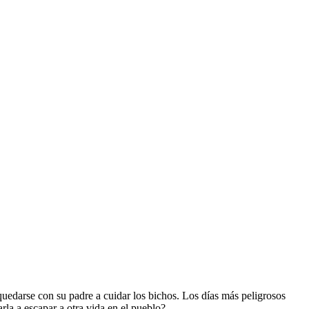
quedarse con su padre a cuidar los bichos. Los días más peligrosos
rla a escapar a otra vida en el pueblo?