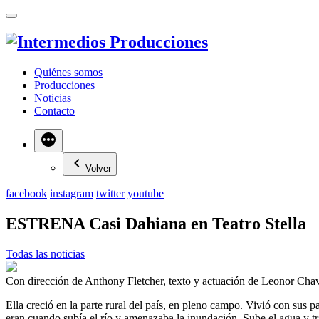
Quiénes somos
Producciones
Noticias
Contacto
Más
Volver
facebook
instagram
twitter
youtube
ESTRENA Casi Dahiana en Teatro Stella
Todas las noticias
Con dirección de Anthony Fletcher, texto y actuación de Leonor Chav
Ella creció en la parte rural del país, en pleno campo. Vivió con sus
eran cuando subía el río y amenazaba la inundación. Sube el agua y tra