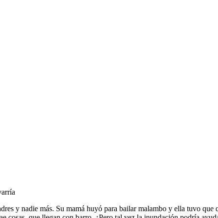
arría
 padres y nadie más. Su mamá huyó para bailar malambo y ella tuvo que 
e cosas, que llegan con barro. ¿Pero tal vez la inundación podría ayuda