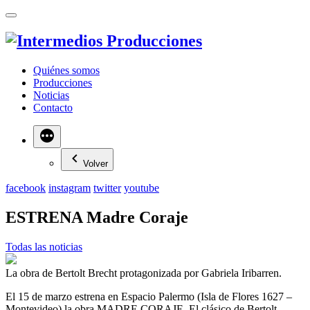
Quiénes somos
Producciones
Noticias
Contacto
Más
Volver
facebook
instagram
twitter
youtube
ESTRENA Madre Coraje
Todas las noticias
La obra de Bertolt Brecht protagonizada por Gabriela Iribarren.
El 15 de marzo estrena en Espacio Palermo (Isla de Flores 1627 –
Montevideo) la obra MADRE CORAJE. El clásico de Bertolt