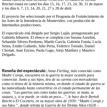
Brechet estará en cartel los días 15, 16, 17, 23, 24, 30, 31 de marzo
y los días 6, 7, 13, 14, 20, 21, 27 y 28 de abril.
El proyecto fue seleccionado por el Programa de Fortalecimiento de
las Artes de la Intendencia de Montevideo, con producción de
Intermedios producciones.
El espectáculo está dirigido por Sergio Luján, protagonizado por
Gabriela Iribarren. El elenco se completa con Susana Anselmi,
Sebastián Silvera Perdomo, Martín García, Gabriela Fumía, Lucía
Senra, Emilio Gallardo, Julio Persa, Federico Torrado, Daniel
Chestak, Juan Enciso, Paola Gago, Alejo Martínez y Maurico
Delgado.
Reseña del espectáculo:
Anna Fierling, más conocida como
Madre Coraje, encuentra en la guerra la mejor ocasión para
comerciar. Junto a sus hijos, tira de su carreta con mercaderías
como si tirara de la historia misma, en donde el estado de guerra se
ha naturalizado hasta convertirse en el estado permanente de las
cosas. “Las guerras son como todas las guerras: se mata, se
saquea, y, si se puede, se viola un poco…”, le hace decir Bertolt
Brecht a El Cocinero, en su mayor obra de 1939: “Madre Coraje y
sus hijos.”, donde retrata la Guerra de los Treinta Años (1618 –