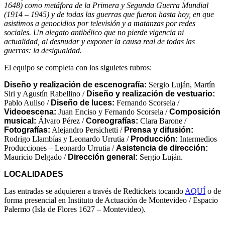
1648) como metáfora de la Primera y Segunda Guerra Mundial
(1914 – 1945) y de todas las guerras que fueron hasta hoy, en que
asistimos a genocidios por televisión y a matanzas por redes
sociales. Un alegato antibélico que no pierde vigencia ni
actualidad, al desnudar y exponer la causa real de todas las
guerras: la desigualdad.
El equipo se completa con los siguietes rubros:
Diseño y realización de escenografía:
Sergio Luján, Martín
Siri y Agustín Rabellino /
Diseño y realización de vestuario:
Pablo Auliso /
Diseño de luces:
Fernando Scorsela /
Videoescena:
Juan Enciso y Fernando Scorsela /
Composición
musical:
Álvaro Pérez /
Coreografías:
Clara Barone /
Fotografías:
Alejandro Persichetti /
Prensa y difusión:
Rodrigo Llambías y Leonardo Urrutia /
Producción:
Intermedios
Producciones – Leonardo Urrutia /
Asistencia de dirección:
Mauricio Delgado /
Dirección general:
Sergio Luján.
LOCALIDADES
Las entradas se adquieren a través de Redtickets tocando
AQUÍ
o de
forma presencial en Instituto de Actuación de Montevideo / Espacio
Palermo (Isla de Flores 1627 – Montevideo).