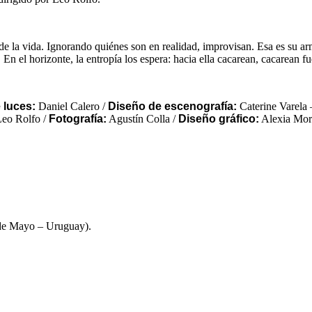
 de la vida. Ignorando quiénes son en realidad, improvisan. Esa es su ar
. En el horizonte, la entropía los espera: hacia ella cacarean, cacarean f
 luces:
Daniel Calero /
Diseño de escenografía:
Caterine Varela 
eo Rolfo /
Fotografía:
Agustín Colla /
Diseño gráfico:
Alexia Mor
 de Mayo – Uruguay).