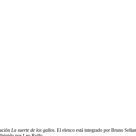
sación
La suerte de los gallos
. El elenco está integrado por Bruno Sellan
 dirigido por Leo Rolfo.