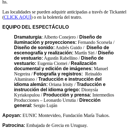
hs.
Las localidades se pueden adquirir anticipadas a través de Tickantel
(
CLICK AQUÍ
) o en la boletería del teatro.
EQUIPO DEL ESPECTÁCULO
Dramaturgia
: Alberto Conejero /
Diseño de
iluminación y proyecciones:
Fernando Scorsela /
Diseño de sonido:
Andrés Guido /
Diseño de
escenografía y realización:
Martín Siri /
Diseño
de vestuario:
Agustín Rabellino /
Diseño de
vestuario:
Eugenia Ciomei /
Realización
documental y edición de imágenes:
Manuel
Negreira /
Fotografía y registros:
Reinaldo
Altamirano /
Traducción e instrucción del
idioma alemán:
Oriana Irisity /
Traducción e
instrucción del idioma griego:
Dionysía
Kyriakopulou /
Producción y prensa:
Intermedios
Producciones – Leonardo Urrutia /
Dirección
general:
Sergio Luján
Apoyan:
EUNIC Montevideo, Fundación María Tsakos.
Patrocina:
Embajada de Grecia en Uruguay.