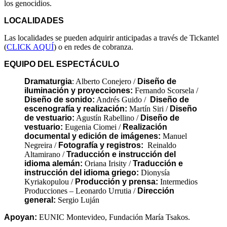
los genocidios.
LOCALIDADES
Las localidades se pueden adquirir anticipadas a través de Tickantel
(
CLICK AQUÍ
) o en redes de cobranza.
EQUIPO DEL ESPECTÁCULO
Dramaturgia
: Alberto Conejero /
Diseño de
iluminación y proyecciones:
Fernando Scorsela /
Diseño de sonido:
Andrés Guido /
Diseño de
escenografía y realización:
Martín Siri /
Diseño
de vestuario:
Agustín Rabellino /
Diseño de
vestuario:
Eugenia Ciomei /
Realización
documental y edición de imágenes:
Manuel
Negreira /
Fotografía y registros:
Reinaldo
Altamirano /
Traducción e instrucción del
idioma alemán:
Oriana Irisity /
Traducción e
instrucción del idioma griego:
Dionysía
Kyriakopulou /
Producción y prensa:
Intermedios
Producciones – Leonardo Urrutia /
Dirección
general:
Sergio Luján
Apoyan:
EUNIC Montevideo, Fundación María Tsakos.