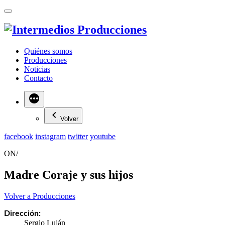
Quiénes somos
Producciones
Noticias
Contacto
Más
Volver
facebook
instagram
twitter
youtube
ON/
Madre Coraje y sus hijos
Volver a Producciones
Dirección:
Sergio Luján