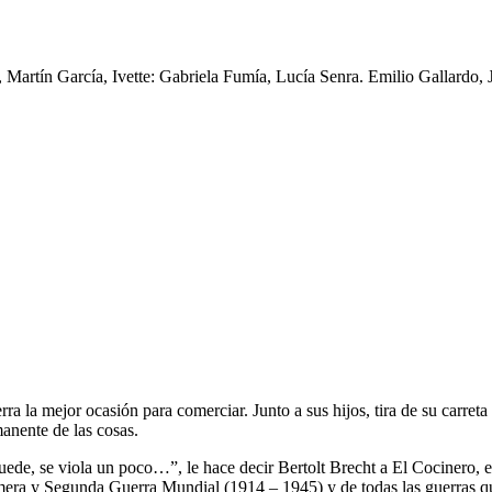
 Martín García, Ivette: Gabriela Fumía, Lucía Senra. Emilio Gallardo, 
 la mejor ocasión para comerciar. Junto a sus hijos, tira de su carreta 
manente de las cosas.
 puede, se viola un poco…”, le hace decir Bertolt Brecht a El Cocinero,
era y Segunda Guerra Mundial (1914 – 1945) y de todas las guerras que