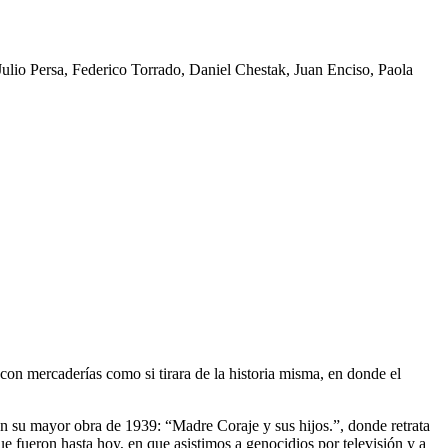
Julio Persa, Federico Torrado, Daniel Chestak, Juan Enciso, Paola
con mercaderías como si tirara de la historia misma, en donde el
 en su mayor obra de 1939: “Madre Coraje y sus hijos.”, donde retrata
 fueron hasta hoy, en que asistimos a genocidios por televisión y a