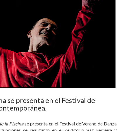
na se presenta en el Festival de
Contemporánea.
e la Piscina
se presenta en el Festival de Verano de Danza
unciones se realizarán en el Auditorio Vaz Ferreira y